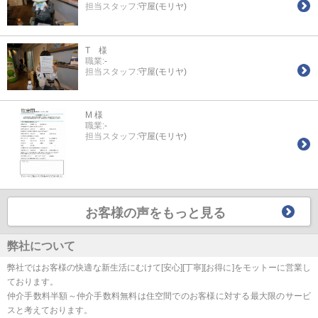
担当スタッフ:
守屋(モリヤ)
T 様
職業:
-
担当スタッフ:
守屋(モリヤ)
M 様
職業:
-
担当スタッフ:
守屋(モリヤ)
お客様の声をもっと見る
弊社について
弊社ではお客様の快適な新生活にむけて[安心][丁寧][お得に]をモットーに営業し
ております。
仲介手数料半額～仲介手数料無料は住空間でのお客様に対する最大限のサービ
スと考えております。