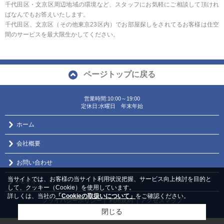
千代田区・文京区周辺地域の環境など、スタッフにお気軽にご相談して頂けれ
ばなんでもお答えいたします。
千代田区、文京区（その他東京23区内）でお部屋探しをされてるお客様は住空
間のサービスを最大限生かしてください。
ページトップに戻る
営業時間:10:00～19:00
定休日:水曜日 年末年始
ホーム
会社概要
お問い合わせ
当サイトでは、お客様の当サイト利用状況把握、サービス向上検討を目的と
PCサイト
して、クッキー（Cookie）を使用しています。
詳しくは、当社の
「Cookieの取扱いについて」
をご確認ください。
プライバシーポリシー
利用規約
｜アクセスマップ
｜
Copyright(c) (有)エーエッチエム企画 All rights reserved.
閉じる