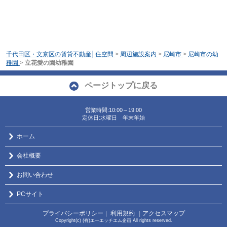
千代田区・文京区の賃貸不動産│住空間
>
周辺施設案内
>
尼崎市
>
尼崎市の幼
稚園
>
立花愛の園幼稚園
ページトップに戻る
営業時間:10:00～19:00
定休日:水曜日 年末年始
ホーム
会社概要
お問い合わせ
PCサイト
プライバシーポリシー
利用規約
｜アクセスマップ
｜
Copyright(c) (有)エーエッチエム企画 All rights reserved.