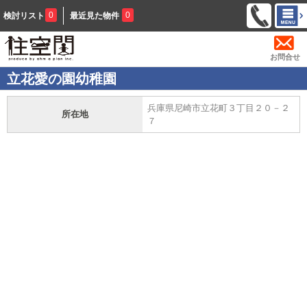
0
0
検討リスト
最近見た物件
お問合せ
立花愛の園幼稚園
兵庫県尼崎市立花町３丁目２０－２
所在地
７