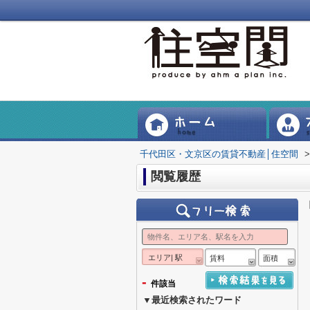
千代田区・文京区の賃貸不動産│住空間
>
閲覧履歴
エリア| 駅
賃料
面積
-
件該当
▼最近検索されたワード