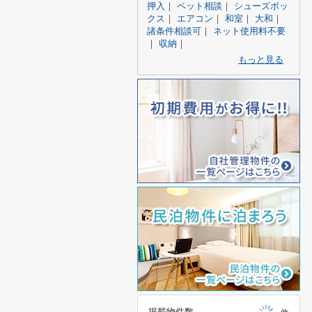
押入
｜
ペット相談
｜
シューズボッ
クス
｜
エアコン
｜
和室
｜
大和
｜
諸条件相談可
｜
ネット使用料不要
｜
収納
｜
もっと見る
掲載物件数