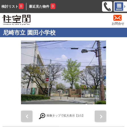
0
0
検討リスト
最近見た物件
お問合せ
尼崎市立 園田小学校
前
次
画像タップで拡大表示【
1
/1】