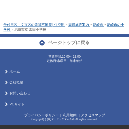
千代田区・文京区の賃貸不動産│住空間
>
周辺施設案内
>
尼崎市
>
尼崎市の小
学校
>
尼崎市立 園田小学校
ページトップに戻る
営業時間:10:00～19:00
定休日:水曜日 年末年始
ホーム
会社概要
お問い合わせ
PCサイト
プライバシーポリシー
利用規約
｜アクセスマップ
｜
Copyright(c) (有)エーエッチエム企画 All rights reserved.