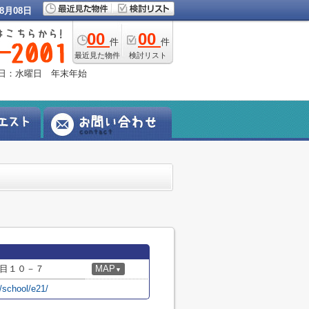
8月08日
00
00
件
件
最近見た物件
検討リスト
定休日：水曜日 年末年始
目１０－７
MAP
▼
/school/e21/