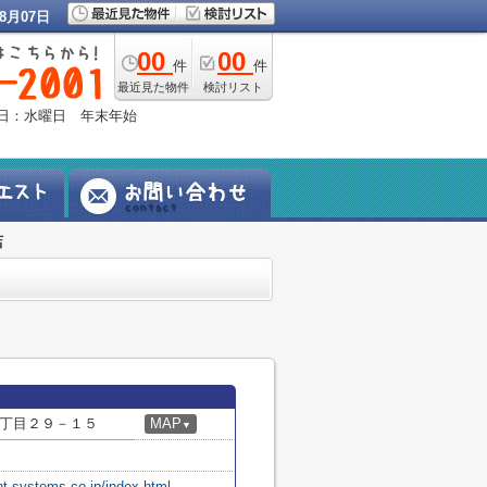
8月07日
00
00
件
件
最近見た物件
検討リスト
定休日：水曜日 年末年始
店
丁目２９－１５
MAP
▼
nt-systems.co.jp/index.html