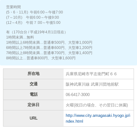
営業時間
(5・6・11月) 午前6:00～午後7:00
(7～10月) 午前6:00～午後9:00
(12～4月) 午前７:00～午後5:00
有（170台分 / 平成19年4月1日現在）
1時間未満…無料
1時間以上6時間未満…普通車500円、大型車1,000円
6時間以上7時間未満…普通車600円、大型車1,200円
7時間以上8時間未満…普通車700円、大型車1,400円
8時間以上…普通車800円、大型車1,600円
所在地
兵庫県尼崎市平左衛門町６６
交通
阪神武庫川線 武庫川団地前駅
電話
06-6417-3000
定休日
火曜(祝日の場合、その翌日に休園)
http://www.city.amagasaki.hyogo.jp/i
URL
ndex.html