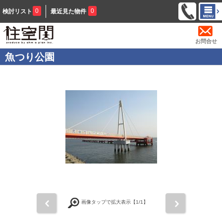
0
0
検討リスト
最近見た物件
お問合せ
魚つり公園
前
次
画像タップで拡大表示【
1
/1】