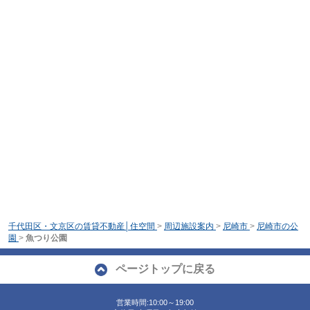
千代田区・文京区の賃貸不動産│住空間
>
周辺施設案内
>
尼崎市
>
尼崎市の公
園
>
魚つり公園
ページトップに戻る
営業時間:10:00～19:00