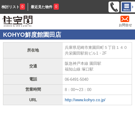
0
0
検討リスト
最近見た物件
お問合せ
KOHYO鮮度館園田店
兵庫県尼崎市東園田町５丁目１４０
所在地
共栄園田駅前ビル1・2F
阪急神戸本線 園田駅
交通
福知山線 塚口駅
電話
06-6491-5040
営業時間
8：00〜23：00
URL
http://www.kohyo.co.jp/