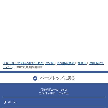
千代田区・文京区の賃貸不動産│住空間
>
周辺施設案内
>
尼崎市
>
尼崎市のス
ーパー
>
KOHYO鮮度館園田店
ページトップに戻る
営業時間:10:00～19:00
定休日:水曜日 年末年始
ホーム