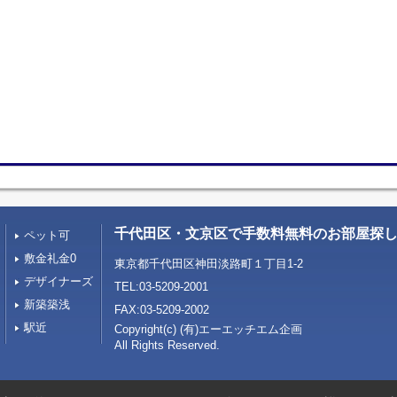
千代田区・文京区で手数料無料のお部屋探し
ペット可
敷金礼金0
東京都千代田区神田淡路町１丁目1-2
デザイナーズ
TEL:03-5209-2001
新築築浅
FAX:03-5209-2002
駅近
Copyright(c) (有)エーエッチエム企画
All Rights Reserved.