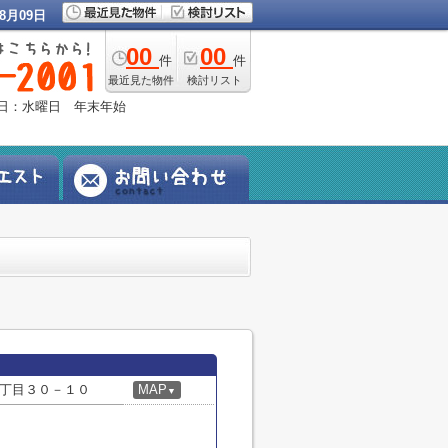
8月09日
00
00
件
件
最近見た物件
検討リスト
定休日：水曜日 年末年始
丁目３０－１０
MAP
▼