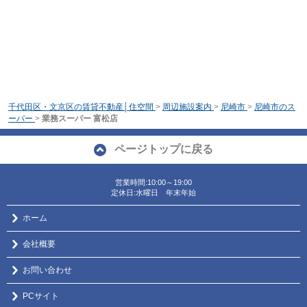
千代田区・文京区の賃貸不動産│住空間
>
周辺施設案内
>
尼崎市
>
尼崎市のス
ーパー
>
業務スーパー 富松店
ページトップに戻る
営業時間:10:00～19:00
定休日:水曜日 年末年始
ホーム
会社概要
お問い合わせ
PCサイト