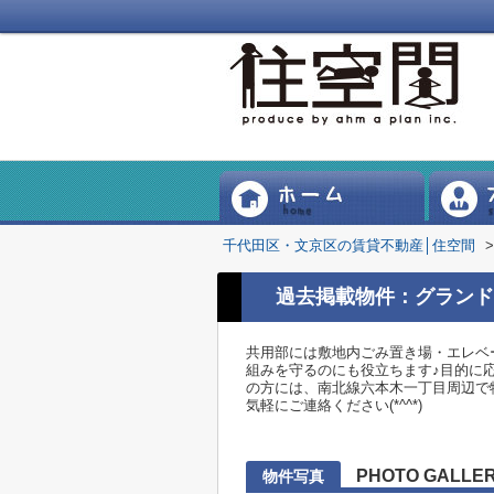
千代田区・文京区の賃貸不動産│住空間
>
過去掲載物件：グランド
共用部には敷地内ごみ置き場・エレベ
組みを守るのにも役立ちます♪目的に
の方には、南北線六本木一丁目周辺で物件をお
気軽にご連絡ください(*^^*)
PHOTO GALLE
物件写真