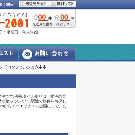
8月09日
00
00
件
件
最近見た物件
検討リスト
定休日：水曜日 年末年始
ンドコンシェルジュ六本木
物件です♪外観タイル張りは、物件の骨
備が整っています♪駅近で物件をお探し
u.comからエーエッチエム企画にまで、お