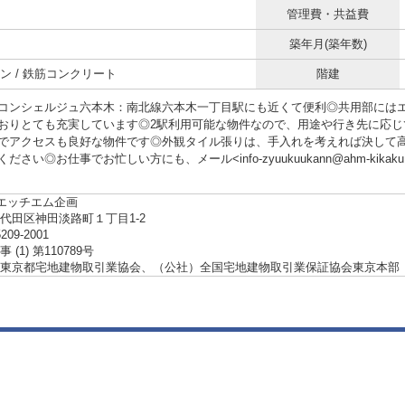
管理費・共益費
築年月(築年数)
ン / 鉄筋コンクリート
階建
コンシェルジュ六本木：南北線六本木一丁目駅にも近くて便利◎共用部には
おりとても充実しています◎2駅利用可能な物件なので、用途や行き先に応じ
でアクセスも良好な物件です◎外観タイル張りは、手入れを考えれば決して
ださい◎お仕事でお忙しい方にも、メール<info-zyuukuukann@ahm-kik
ーエッチエム企画
代田区神田淡路町１丁目1-2
5209-2001
(1) 第110789号
東京都宅地建物取引業協会、（公社）全国宅地建物取引業保証協会東京本部