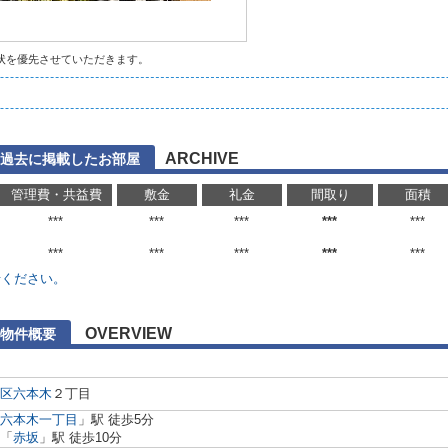
状を優先させていただきます。
ARCHIVE
過去に掲載したお部屋
管理費・共益費
敷金
礼金
間取り
面積
***
***
***
***
***
***
***
***
***
***
せください。
OVERVIEW
物件概要
区
六本木
２丁目
六本木一丁目
」駅 徒歩5分
「
赤坂
」駅 徒歩10分