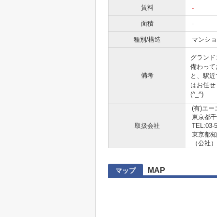
賃料
-
面積
-
種別/構造
マンショ
グランド
備わって
備考
と、駅近
はお任せく
(^_^)
(有)エ
東京都千
取扱会社
TEL:03-
東京都知事 
（公社）
MAP
マップ