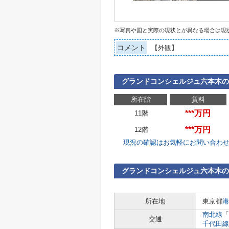
※写真や図と実際の現状とが異なる場合は現
コメント
【外観】
グランドコンシェルジュ六本木の
所在階
賃料
***万円
11階
***万円
12階
現況の確認はお気軽にお問い合わ
グランドコンシェルジュ六本木の
所在地
東京都
港
南北線
「
交通
千代田線