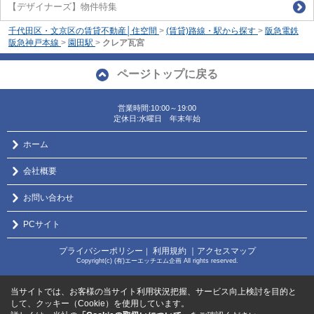
【デザイナーズ】物件特集
千代田区・文京区の賃貸不動産│住空間
>
(賃貸)路線・駅から探す
>
阪急電鉄
阪急神戸本線
>
園田駅
>
クレア瓦宮
ページトップに戻る
営業時間:10:00～19:00
定休日:水曜日 年末年始
ホーム
会社概要
お問い合わせ
PCサイト
プライバシーポリシー
利用規約
｜アクセスマップ
｜
Copyright(c) (有)エーエッチエム企画 All rights reserved.
当サイトでは、お客様の当サイト利用状況把握、サービス向上検討を目的と
して、クッキー（Cookie）を使用しています。