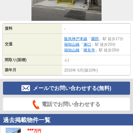
賃料
-
阪急神戸本線
「
園田
」駅 徒歩17分
交通
福知山線
「
塚口
」駅 徒歩20分
福知山線
「
猪名寺
」駅 徒歩29分
間取り(面積)
-(-)
築年月
2016年 6月(築10年)
メールでお問い合わせする(無料)
電話でお問い合わせする
過去掲載物件一覧
***
万円