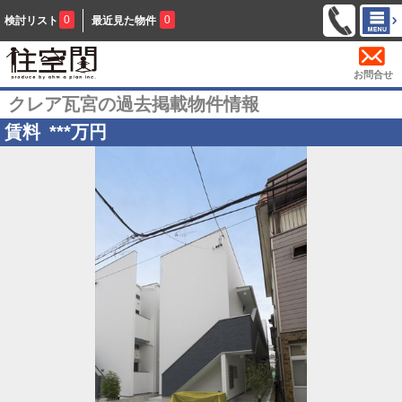
0
0
検討リスト
最近見た物件
お問合せ
クレア瓦宮の過去掲載物件情報
賃料
***
万円