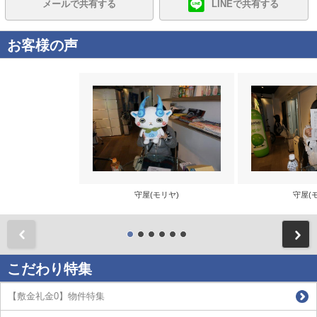
メールで共有する
LINEで共有する
お客様の声
守屋(モリヤ)
守屋(
前
こだわり特集
【敷金礼金0】物件特集