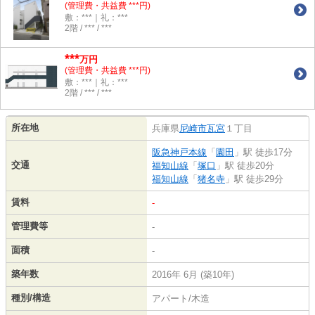
(管理費・共益費 ***円)
敷：***｜礼：***
2階 / *** / ***
***
万円
(管理費・共益費 ***円)
敷：***｜礼：***
2階 / *** / ***
所在地
兵庫県
尼崎市
瓦宮
１丁目
阪急神戸本線
「
園田
」駅 徒歩17分
交通
福知山線
「
塚口
」駅 徒歩20分
福知山線
「
猪名寺
」駅 徒歩29分
賃料
-
管理費等
-
面積
-
築年数
2016年 6月 (築10年)
種別/構造
アパート/木造