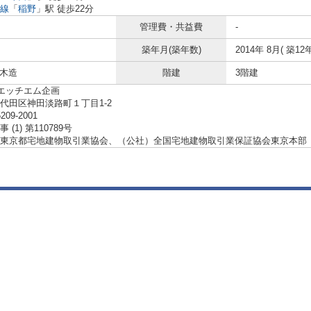
線
「
稲野
」駅 徒歩22分
管理費・共益費
-
築年月(築年数)
2014年 8月( 築12年
 木造
階建
3階建
ーエッチエム企画
代田区神田淡路町１丁目1-2
5209-2001
(1) 第110789号
東京都宅地建物取引業協会、（公社）全国宅地建物取引業保証協会東京本部