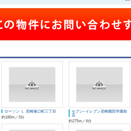
ローソン Ｌ 尼崎塚口町三丁目
セブン−イレブン尼崎園田学園前
店
約180m／3分
約275m／4分