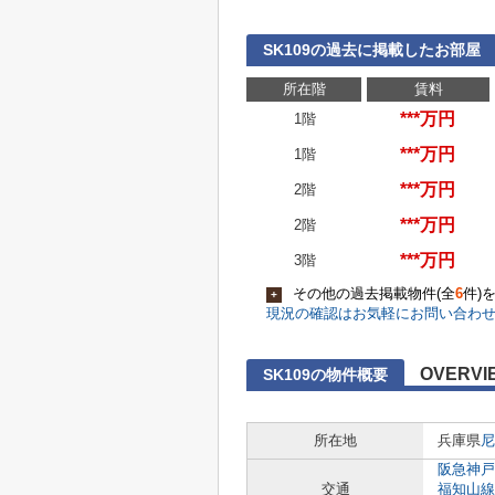
SK109の過去に掲載したお部屋
所在階
賃料
***万円
1階
***万円
1階
***万円
2階
***万円
2階
***万円
3階
その他の過去掲載物件(全
6
件)
+
現況の確認はお気軽にお問い合わ
OVERVI
SK109の物件概要
所在地
兵庫県
尼
阪急神戸
交通
福知山線