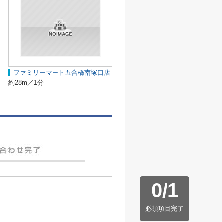
ファミリーマート五合橋南塚口店
約28m／1分
0
/
1
必須項目完了