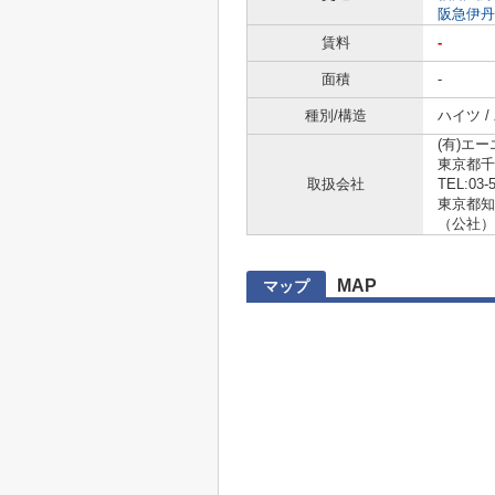
阪急伊丹
賃料
-
面積
-
種別/構造
ハイツ /
(有)エ
東京都千
取扱会社
TEL:03-
東京都知事 
（公社）
MAP
マップ