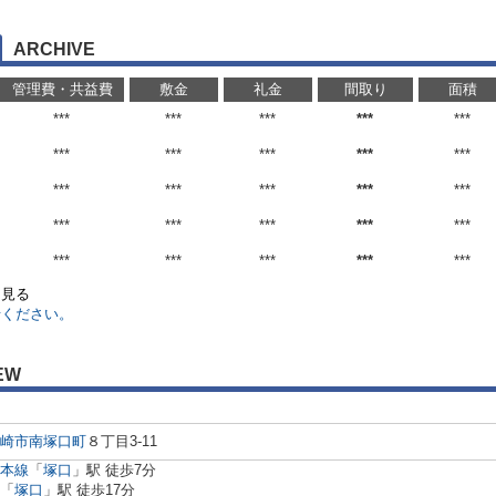
ARCHIVE
管理費・共益費
敷金
礼金
間取り
面積
***
***
***
***
***
***
***
***
***
***
***
***
***
***
***
***
***
***
***
***
***
***
***
***
***
を見る
せください。
EW
崎市
南塚口町
８丁目3-11
本線
「
塚口
」駅 徒歩7分
「
塚口
」駅 徒歩17分