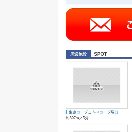
SPOT
周辺施設
生協コープこうべコープ塚口
約397m／5分