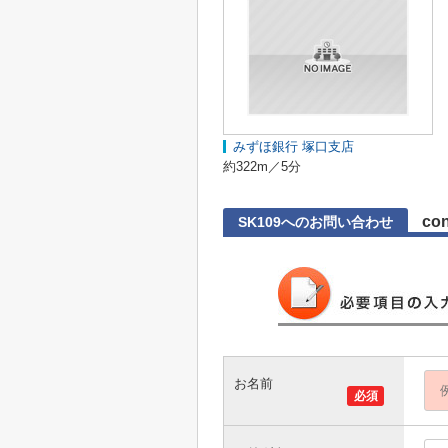
みずほ銀行 塚口支店
約322m／5分
con
SK109へのお問い合わせ
お名前
必須