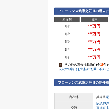
フローレンス武庫之荘Ⅲの過去
所在階
賃料
***万円
1階
***万円
1階
***万円
1階
***万円
1階
***万円
1階
その他の過去掲載物件(全
19
件
+
現況の確認はお気軽にお問い合わ
フローレンス武庫之荘Ⅲの物件概
所在地
兵庫県
尼
阪急神戸
交通
東海道本