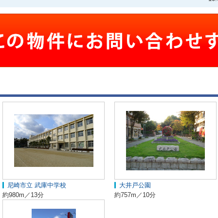
尼崎市立 武庫中学校
大井戸公園
約980m／13分
約757m／10分