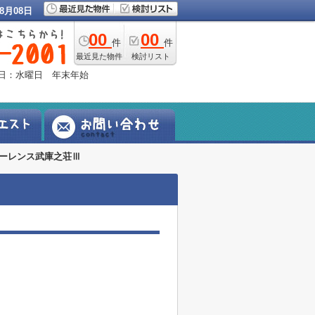
8月08日
00
00
件
件
最近見た物件
検討リスト
定休日：水曜日 年末年始
ーレンス武庫之荘Ⅲ