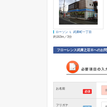
ローソン Ｌ 武庫町一丁目
約163m／3分
フローレンス武庫之荘Ⅲへのお問
お名前
必須
フリガナ