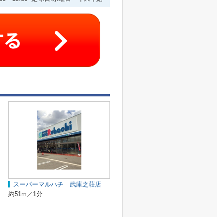
スーパーマルハチ 武庫之荘店
約51m／1分