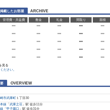
ARCHIVE
に掲載したお部屋
管理費・共益費
敷金
礼金
間取り
面積
***
***
***
***
***
***
***
***
***
***
***
***
***
***
***
***
***
***
***
***
***
***
***
***
***
)を見る
せください。
OVERVIEW
要
崎市
武庫町
１丁目30
本線
「
武庫之荘
」駅 徒歩11分
線
「
甲子園口
」駅 徒歩31分