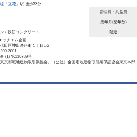
線
「
立花
」駅 徒歩33分
管理費・共益費
築年月(築年数)
ン / 鉄筋コンクリート
階建
ーエッチエム企画
代田区神田淡路町１丁目1-2
5209-2001
(1) 第110789号
東京都宅地建物取引業協会、（公社）全国宅地建物取引業保証協会東京本部