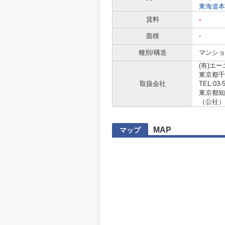
東海道本
賃料
-
面積
-
種別/構造
マンショ
(有)エ
東京都千
取扱会社
TEL:03-
東京都知事 
（公社）
MAP
マップ