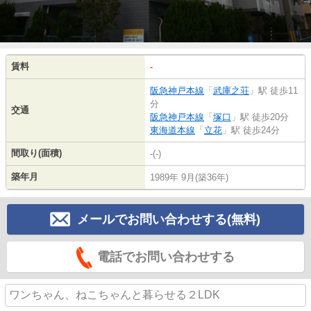
賃料
-
阪急神戸本線
「
武庫之荘
」駅 徒歩11
分
交通
阪急神戸本線
「
塚口
」駅 徒歩20分
東海道本線
「
立花
」駅 徒歩24分
間取り(面積)
-(-)
築年月
1989年 9月(築36年)
メールでお問い合わせする(無料)
電話でお問い合わせする
ワンちゃん、ねこちゃんと暮らせる２LDK