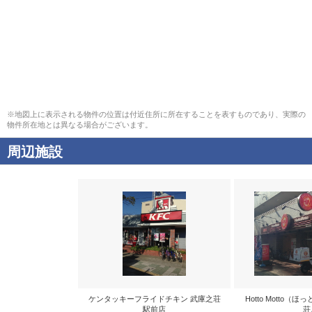
※地図上に表示される物件の位置は付近住所に所在することを表すものであり、実際の
物件所在地とは異なる場合がございます。
周辺施設
ケンタッキーフライドチキン 武庫之荘
Hotto Motto
駅前店
荘