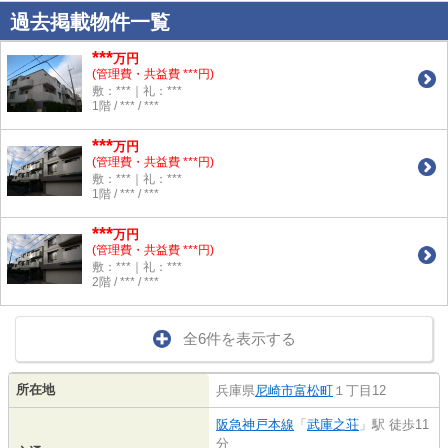
過去掲載物件一覧
***
万円
(管理費・共益費 ***円)
敷：***｜礼：***
1階 / *** / ***
***
万円
(管理費・共益費 ***円)
敷：***｜礼：***
1階 / *** / ***
***
万円
(管理費・共益費 ***円)
敷：***｜礼：***
2階 / *** / ***
全6件を表示する
所在地
兵庫県
尼崎市
富松町
１丁目12
阪急神戸本線
「
武庫之荘
」駅 徒歩11
分