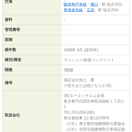
交通
阪急神戸本線
「
塚口
」駅 徒歩20分
東海道本線
「
立花
」駅 徒歩24分
賃料
-
管理費等
-
面積
-
築年数
1989年 9月 (築36年)
種別/構造
マンション/鉄筋コンクリート
階建
3階建
保証会社加入 要
備考
小型犬または猫どちらか1匹
(有)エーエッチエム企画
東京都千代田区神田淡路町１丁目1-
2
TEL:03-5209-2001
取扱会社
東京都知事 (1) 第110789号
（公社）東京都宅地建物取引業協会
（公社）全国宅地建物取引業保証協