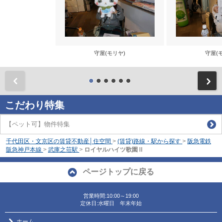
守屋(モリヤ)
守屋(
前
こだわり特集
【ペット可】物件特集
千代田区・文京区の賃貸不動産│住空間
>
(賃貸)路線・駅から探す
>
阪急電鉄
阪急神戸本線
>
武庫之荘駅
>
ロイヤルハイツ歌園Ⅱ
ページトップに戻る
営業時間:10:00～19:00
定休日:水曜日 年末年始
ホーム