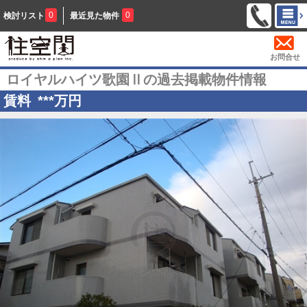
0
0
検討リスト
最近見た物件
お問合せ
ロイヤルハイツ歌園Ⅱの過去掲載物件情報
賃料
***
万円