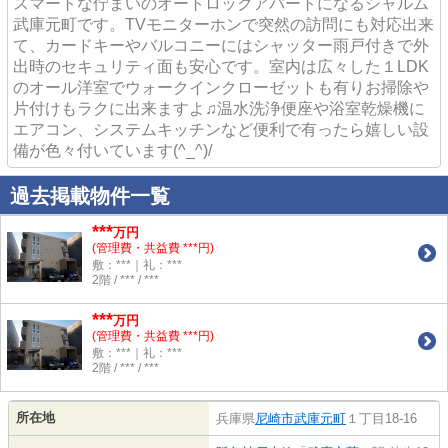
スマートな佇まいのオートロックアパートになるシャルム
武庫元町です。TVモニターホンで突然の訪問にも対応出来
て、カードキーやバルコニーにはシャッター雨戸付きで外
出時のセキュリティ面も安心です。室内は広々した１LDK
のオール洋室でウォークインクローゼットも有りお掃除や
片付けもラクに出来ますよ♫温水洗浄便座や浴室乾燥機に
エアコン、システムキッチンなど便利で有ったら嬉しい設
備が色々付いています(^_^)/
過去掲載物件一覧
***
万円
(管理費・共益費 ***円)
敷：***｜礼：***
2階 / *** / ***
***
万円
(管理費・共益費 ***円)
敷：***｜礼：***
2階 / *** / ***
所在地
兵庫県
尼崎市
武庫元町
１丁目18-16