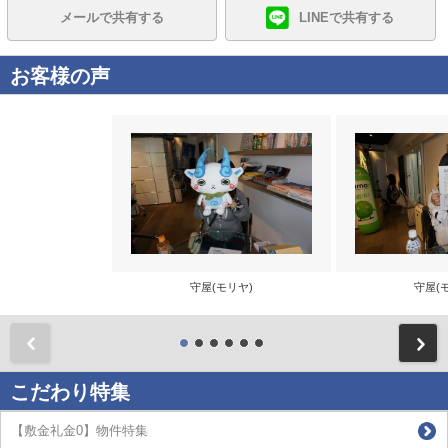
メールで共有する
LINEで共有する
お客様の声
守屋(モリヤ)
守屋(
前
こだわり特集
【敷金礼金0】物件特集