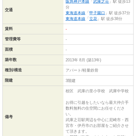
阪急神戸本線
「
武庫之荘
」駅 徒歩13
分
交通
東海道本線
「
甲子園口
」駅 徒歩37分
東海道本線
「
立花
」駅 徒歩38分
賃料
-
管理費等
-
面積
-
築年数
2013年 8月 (築13年)
種別/構造
アパート/軽量鉄骨
階建
3階建
校区 武庫の里小学校 武庫中学校
お得に引越をしたいなら最大仲介手
数料無料の住空間にお任せくださ
い。
備考
武庫之荘駅周辺を中心に尼崎市・西
宮市・伊丹市のお部屋をご紹介させ
て頂きます。