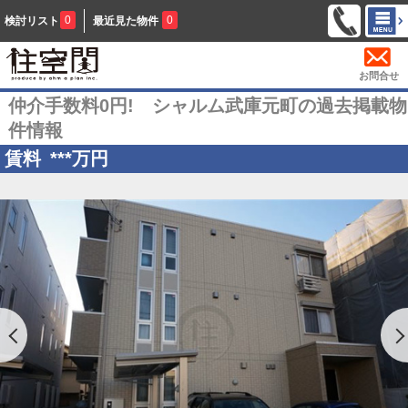
0
0
検討リスト
最近見た物件
お問合せ
仲介手数料0円! シャルム武庫元町の過去掲載物
件情報
賃料
***
万円