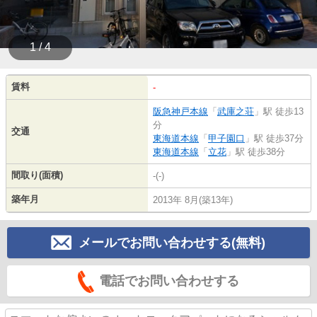
1 / 4
賃料
-
阪急神戸本線
「
武庫之荘
」駅 徒歩13
分
交通
東海道本線
「
甲子園口
」駅 徒歩37分
東海道本線
「
立花
」駅 徒歩38分
間取り(面積)
-(-)
築年月
2013年 8月(築13年)
メールでお問い合わせする(無料)
電話でお問い合わせする