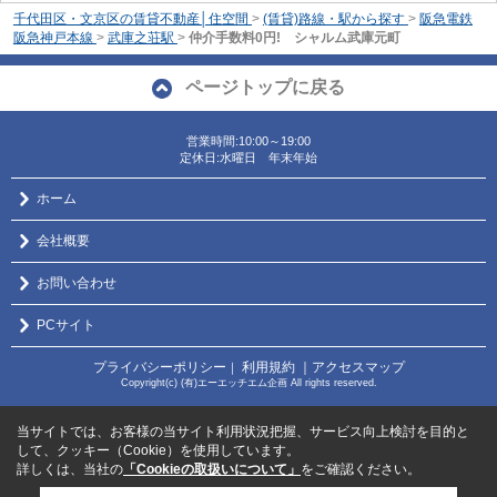
千代田区・文京区の賃貸不動産│住空間
>
(賃貸)路線・駅から探す
>
阪急電鉄
阪急神戸本線
>
武庫之荘駅
>
仲介手数料0円! シャルム武庫元町
ページトップに戻る
営業時間:10:00～19:00
定休日:水曜日 年末年始
ホーム
会社概要
お問い合わせ
PCサイト
プライバシーポリシー
利用規約
｜アクセスマップ
｜
Copyright(c) (有)エーエッチエム企画 All rights reserved.
当サイトでは、お客様の当サイト利用状況把握、サービス向上検討を目的と
して、クッキー（Cookie）を使用しています。
詳しくは、当社の
「Cookieの取扱いについて」
をご確認ください。