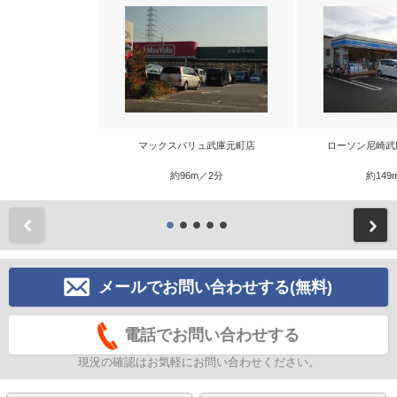
マックスバリュ武庫元町店
ローソン尼崎武
約96m／2分
約149
前
メールでお問い合わせする(無料)
電話でお問い合わせする
現況の確認はお気軽にお問い合わせください。