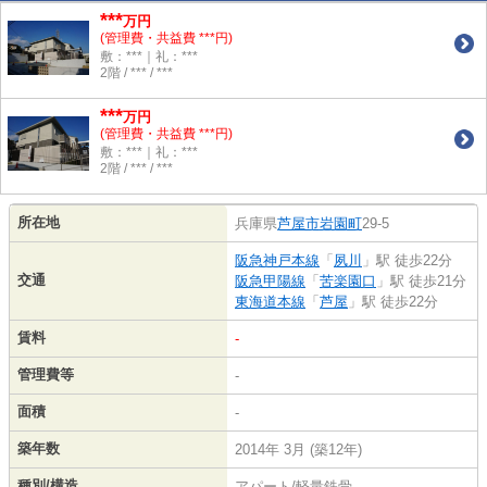
***
万円
(管理費・共益費 ***円)
敷：***｜礼：***
2階 / *** / ***
***
万円
(管理費・共益費 ***円)
敷：***｜礼：***
2階 / *** / ***
所在地
兵庫県
芦屋市
岩園町
29-5
阪急神戸本線
「
夙川
」駅 徒歩22分
交通
阪急甲陽線
「
苦楽園口
」駅 徒歩21分
東海道本線
「
芦屋
」駅 徒歩22分
賃料
-
管理費等
-
面積
-
築年数
2014年 3月 (築12年)
種別/構造
アパート/軽量鉄骨