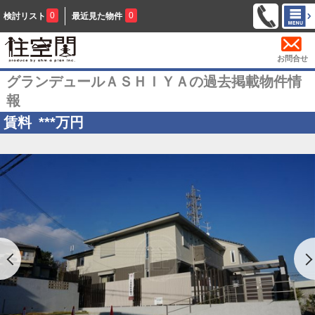
0
0
検討リスト
最近見た物件
お問合せ
グランデュールＡＳＨＩＹＡの過去掲載物件情
報
賃料
***
万円