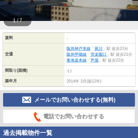
1 / 7
賃料
-
阪急神戸本線
「
夙川
」駅 徒歩22分
交通
阪急甲陽線
「
苦楽園口
」駅 徒歩21分
東海道本線
「
芦屋
」駅 徒歩22分
間取り(面積)
-(-)
築年月
2014年 3月(築12年)
メールでお問い合わせする(無料)
電話でお問い合わせする
過去掲載物件一覧