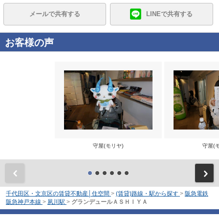
メールで共有する
LINEで共有する
お客様の声
守屋(モリヤ)
守屋(
前
千代田区・文京区の賃貸不動産│住空間
>
(賃貸)路線・駅から探す
>
阪急電鉄
阪急神戸本線
>
夙川駅
>
グランデュールＡＳＨＩＹＡ