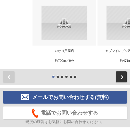
いかり芦屋店
セブンイレブン
約700m／9分
約471
前
メールでお問い合わせする(無料)
電話でお問い合わせする
現況の確認はお気軽にお問い合わせください。