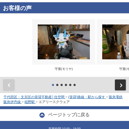
お客様の声
守屋(モリヤ)
守屋(
前
千代田区・文京区の賃貸不動産│住空間
>
(賃貸)路線・駅から探す
>
阪急電鉄
阪急伊丹線
>
稲野駅
>
エアリースクウェア
ページトップに戻る
営業時間:10:00～19:00