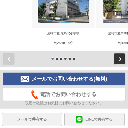
尼崎市立 尼崎北小学校
尼崎市立中学
約258m／4分
約407
前
メールでお問い合わせする(無料)
電話でお問い合わせする
現況の確認はお気軽にお問い合わせください。
メールで共有する
LINEで共有する