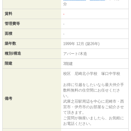
分
賃料
-
管理費等
-
面積
-
築年数
1999年 12月 (築26年)
種別/構造
アパート/木造
階建
3階建
校区 尼崎北小学校 塚口中学校
お得に引越をしたいなら最大仲介手
数料無料の住空間にお任せくださ
い。
備考
武庫之荘駅周辺を中心に尼崎市・西
宮市・伊丹市のお部屋をご紹介させ
て頂きます。
ご質問が御座いましたら、お気軽に
お電話ください。