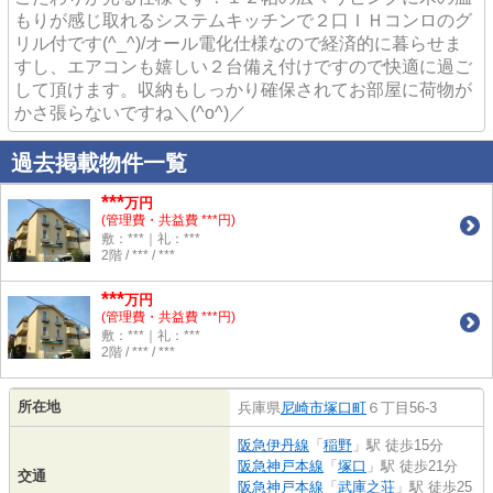
もりが感じ取れるシステムキッチンで２口ＩＨコンロのグ
リル付です(^_^)/オール電化仕様なので経済的に暮らせま
すし、エアコンも嬉しい２台備え付けですので快適に過ご
して頂けます。収納もしっかり確保されてお部屋に荷物が
かさ張らないですね＼(^o^)／
過去掲載物件一覧
***
万円
(管理費・共益費 ***円)
敷：***｜礼：***
2階 / *** / ***
***
万円
(管理費・共益費 ***円)
敷：***｜礼：***
2階 / *** / ***
所在地
兵庫県
尼崎市
塚口町
６丁目56-3
阪急伊丹線
「
稲野
」駅 徒歩15分
阪急神戸本線
「
塚口
」駅 徒歩21分
交通
阪急神戸本線
「
武庫之荘
」駅 徒歩25