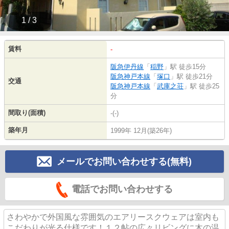
1 / 3
賃料
-
阪急伊丹線
「
稲野
」駅 徒歩15分
阪急神戸本線
「
塚口
」駅 徒歩21分
交通
阪急神戸本線
「
武庫之荘
」駅 徒歩25
分
間取り(面積)
-(-)
築年月
1999年 12月(築26年)
メールでお問い合わせする(無料)
電話でお問い合わせする
さわやかで外国風な雰囲気のエアリースクウェアは室内も
こだわりが光る仕様です！１２帖の広々リビングに木の温