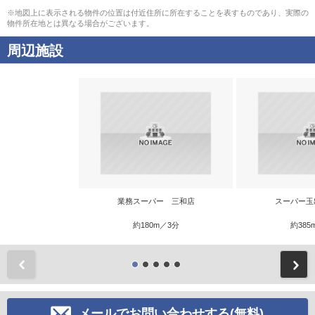
※地図上に表示される物件の位置は付近住所に所在することを表すものであり、実際の
物件所在地とは異なる場合がございます。
周辺施設
業務スーパー 三和店
スーパー玉
約180m／3分
約385
前
メールでお問い合わせする(無料)