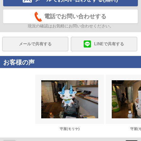
電話でお問い合わせする
現況の確認はお気軽にお問い合わせください。
メールで共有する
LINEで共有する
お客様の声
守屋(モリヤ)
守屋(