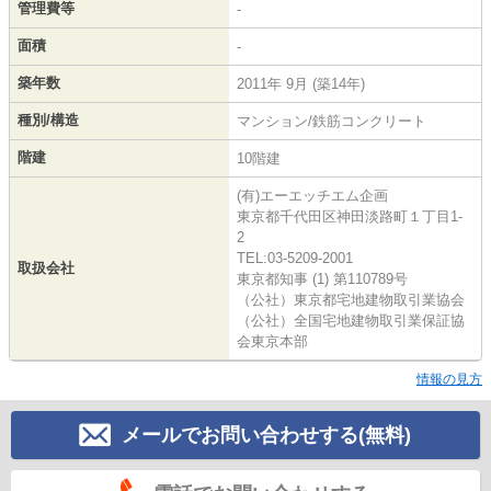
管理費等
-
面積
-
築年数
2011年 9月 (築14年)
種別/構造
マンション/鉄筋コンクリート
階建
10階建
(有)エーエッチエム企画
東京都千代田区神田淡路町１丁目1-
2
TEL:03-5209-2001
取扱会社
東京都知事 (1) 第110789号
（公社）東京都宅地建物取引業協会
（公社）全国宅地建物取引業保証協
会東京本部
情報の見方
メールでお問い合わせする(無料)