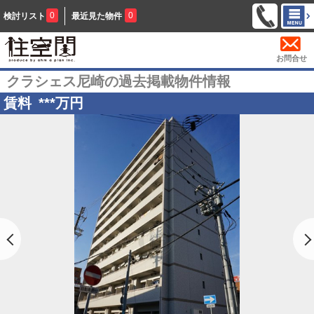
0
0
検討リスト
最近見た物件
お問合せ
クラシェス尼崎の過去掲載物件情報
賃料
***
万円