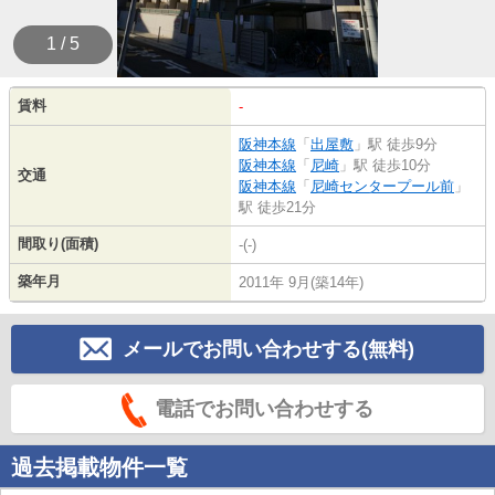
1 / 5
賃料
-
阪神本線
「
出屋敷
」駅 徒歩9分
阪神本線
「
尼崎
」駅 徒歩10分
交通
阪神本線
「
尼崎センタープール前
」
駅 徒歩21分
間取り(面積)
-(-)
築年月
2011年 9月(築14年)
メールでお問い合わせする(無料)
電話でお問い合わせする
過去掲載物件一覧