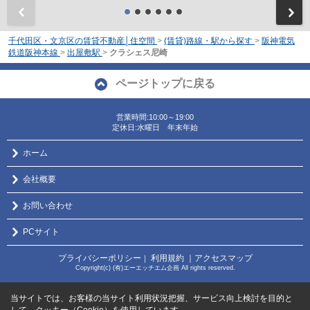
前
千代田区・文京区の賃貸不動産│住空間
>
(賃貸)路線・駅から探す
>
阪神電気
鉄道阪神本線
>
出屋敷駅
>
クラシェス尼崎
ページトップに戻る
営業時間:10:00～19:00
定休日:水曜日 年末年始
ホーム
会社概要
お問い合わせ
PCサイト
プライバシーポリシー
利用規約
｜アクセスマップ
｜
Copyright(c) (有)エーエッチエム企画 All rights reserved.
当サイトでは、お客様の当サイト利用状況把握、サービス向上検討を目的と