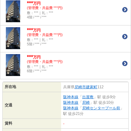
***
万円
(管理費・共益費 ***円)
敷：***｜礼：***
4階 / *** / ***
***
万円
(管理費・共益費 ***円)
敷：***｜礼：***
5階 / *** / ***
***
万円
(管理費・共益費 ***円)
敷：***｜礼：***
6階 / *** / ***
所在地
兵庫県
尼崎市
建家町
112
阪神本線
「
出屋敷
」駅 徒歩9分
阪神本線
「
尼崎
」駅 徒歩10分
交通
阪神本線
「
尼崎センタープール前
」
駅 徒歩21分
賃料
-