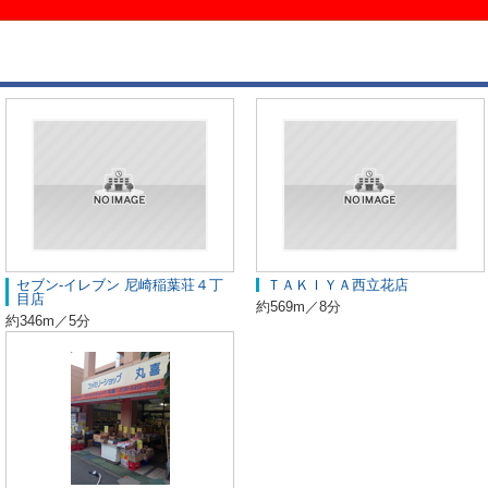
セブン-イレブン 尼崎稲葉荘４丁
ＴＡＫＩＹＡ西立花店
目店
約569m／8分
約346m／5分