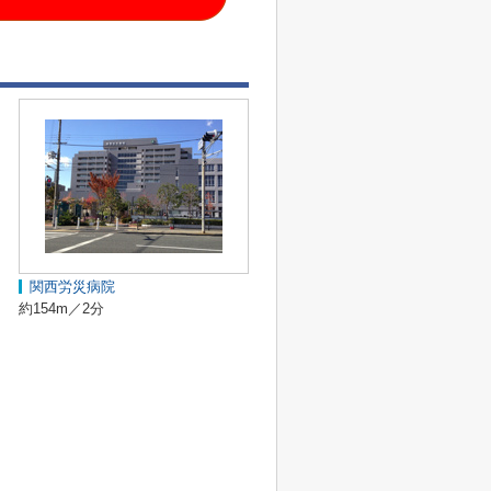
関西労災病院
約154m／2分