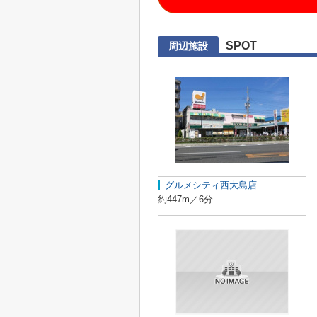
SPOT
周辺施設
グルメシティ西大島店
約447m／6分