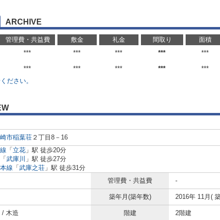
ARCHIVE
管理費・共益費
敷金
礼金
間取り
面積
***
***
***
***
***
***
***
***
***
***
せください。
EW
崎市
稲葉荘
２丁目8－16
線
「
立花
」駅 徒歩20分
「
武庫川
」駅 徒歩27分
本線
「
武庫之荘
」駅 徒歩31分
管理費・共益費
-
築年月(築年数)
2016年 11月( 築
/ 木造
階建
2階建