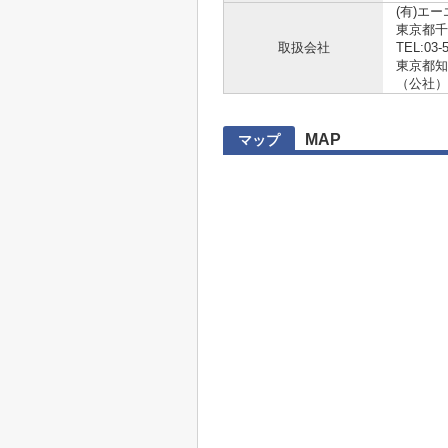
(有)エ
東京都千
取扱会社
TEL:03-
東京都知事 
（公社）
MAP
マップ