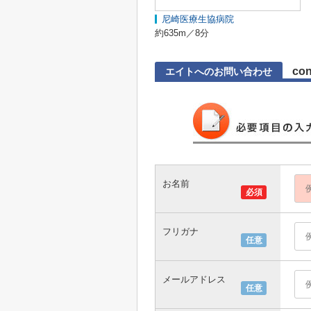
尼崎医療生協病院
約635m／8分
con
エイトへのお問い合わせ
お名前
必須
フリガナ
任意
メールアドレス
任意