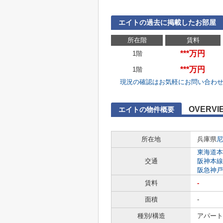
エイトの過去に掲載したお部屋
所在階
賃料
***万円
1階
***万円
1階
現況の確認はお気軽にお問い合わ
OVERVI
エイトの物件概要
所在地
兵庫県
尼
東海道本
交通
阪神本線
阪急神戸
賃料
-
面積
-
種別/構造
アパート 