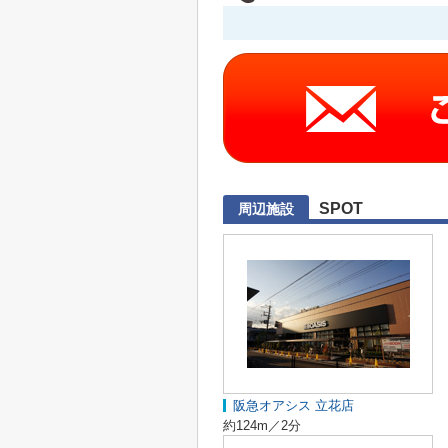
SPOT
周辺施設
阪急オアシス 立花店
約124m／2分