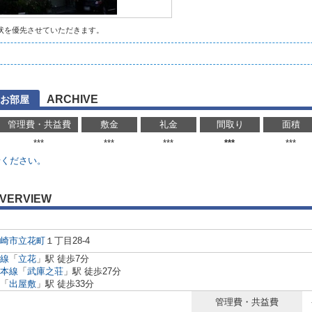
状を優先させていただきます。
ARCHIVE
お部屋
管理費・共益費
敷金
礼金
間取り
面積
***
***
***
***
***
せください。
VERVIEW
崎市
立花町
１丁目28-4
線
「
立花
」駅 徒歩7分
本線
「
武庫之荘
」駅 徒歩27分
「
出屋敷
」駅 徒歩33分
管理費・共益費