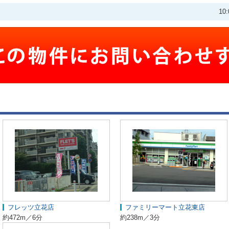
10
フレッツ立花店
ファミリーマート立花東店
約472m／6分
約238m／3分