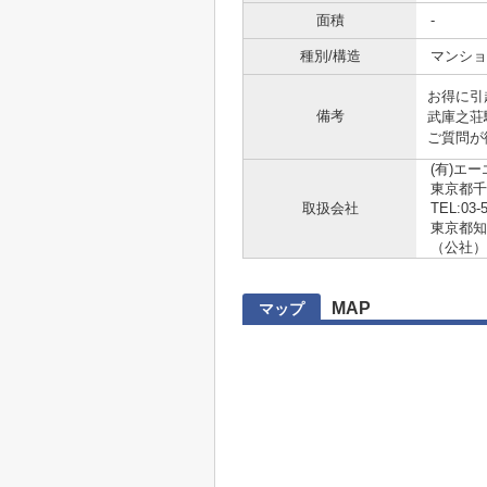
面積
-
種別/構造
マンショ
お得に引
備考
武庫之荘
ご質問が
(有)エ
東京都千
取扱会社
TEL:03-
東京都知事 
（公社）
MAP
マップ