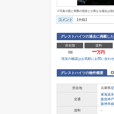
※写真や図と実際の現状とが異なる場合は現
コメント
【外観】
グレストハイツの過去に掲載した
所在階
賃料
***万円
3階
現況の確認はお気軽にお問い合わ
O
グレストハイツの物件概要
所在地
兵庫県
尼
東海道本
交通
阪急神戸
阪神本線
賃料
-